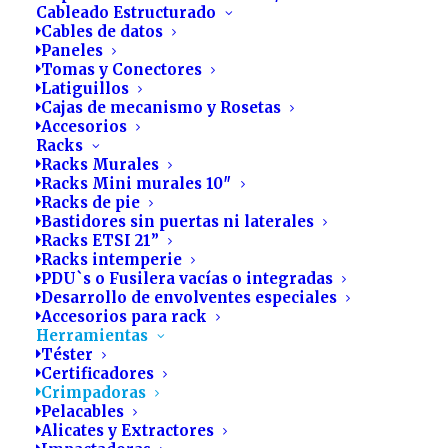
Fabricación de racks, bastidores y
Cableado Estructurado
componentes: taller propio donde
Cables de datos
Paneles
trabajamos la chapa de acero,
Tomas y Conectores
aluminio y acero inoxidable
Latiguillos
Cajas de mecanismo y Rosetas
Accesorios
Racks
Racks Murales
Racks Mini murales 10″
Racks de pie
Bastidores sin puertas ni laterales
Racks ETSI 21”
Racks intemperie
PDU`s o Fusilera vacías o integradas
Desarrollo de envolventes especiales
Accesorios para rack
CRIMPADORA CON CARRACA
Herramientas
Téster
Certificadores
Crimpadoras
Pelacables
Alicates y Extractores