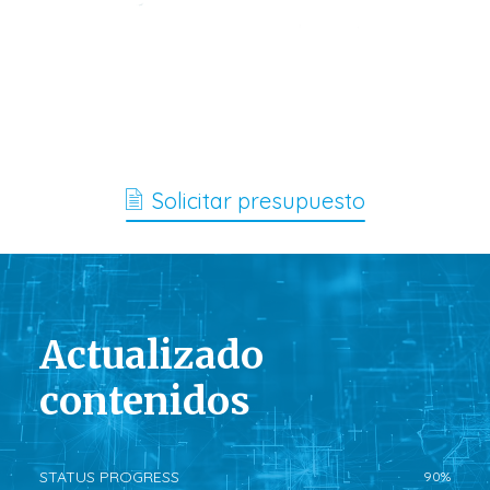
Solicitar presupuesto
Actualizado
contenidos
STATUS PROGRESS
90
%