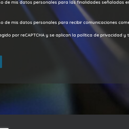
so de mis datos personales para las finalidades señaladas en 
so de mis datos personales para recibir comunicaciones come
tegido por reCAPTCHA y se aplican la política de privacidad y 