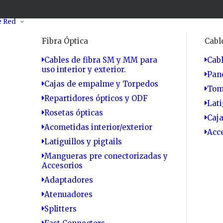
e Red
Fibra Óptica
Cabl
Cables de fibra SM y MM para
Cabl
uso interior y exterior.
Pan
Cajas de empalme y Torpedos
Tom
Repartidores ópticos y ODF
Lati
Rosetas ópticas
Caj
Acometidas interior/exterior
Acc
Latiguillos y pigtails
Mangueras pre conectorizadas y
Accesorios
Adaptadores
Atenuadores
Splitters