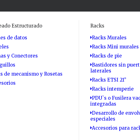
eado Estructurado
Racks
es de datos
Racks Murales
eles
Racks Mini murales 
as y Conectores
Racks de pie
guillos
Bastidores sin puert
laterales
as de mecanismo y Rosetas
Racks ETSI 21”
esorios
Racks intemperie
PDU`s o Fusilera vac
integradas
Desarrollo de envol
especiales
Accesorios para rac