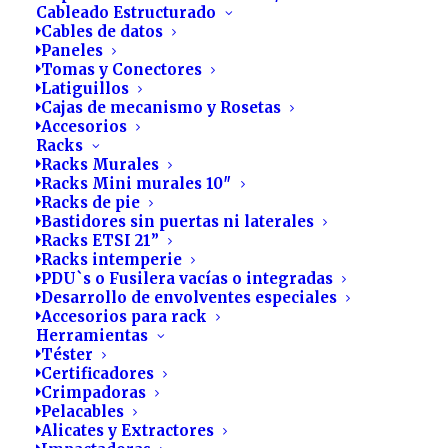
Cableado Estructurado
Cables de datos
Paneles
Tomas y Conectores
Latiguillos
Cajas de mecanismo y Rosetas
Accesorios
Racks
Racks Murales
Racks Mini murales 10″
Racks de pie
Bastidores sin puertas ni laterales
Racks ETSI 21”
Accesorios para racks
Racks intemperie
PDU`s o Fusilera vacías o integradas
Desarrollo de envolventes especiales
Accesorios para rack
Herramientas
Téster
Certificadores
Crimpadoras
Pelacables
Accesorios
Alicates y Extractores