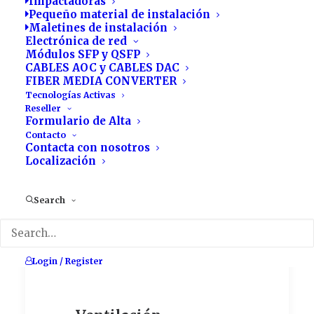
Impactadoras
Pequeño material de instalación
para racks
Maletines de instalación
Electrónica de red
Fabricación de racks,
Módulos SFP y QSFP
bastidores y
CABLES AOC y CABLES DAC
componentes : taller
FIBER MEDIA CONVERTER
propio donde
Tecnologías Activas
Reseller
trabajamos la chapa
Formulario de Alta
de acero, aluminio y
Contacto
acero inoxidable.
Contacta con nosotros
Localización
Search
Login / Register