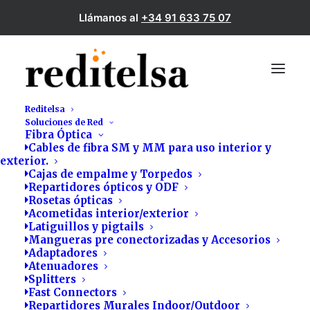
Llámanos al
+34 91 633 75 07
Reditelsa
Soluciones de Red
Fibra Óptica
Cables de fibra SM y MM para uso interior y
exterior.
Cajas de empalme y Torpedos
Repartidores ópticos y ODF
Rosetas ópticas
Acometidas interior/exterior
Latiguillos y pigtails
Mangueras pre conectorizadas y Accesorios
Accesorios para rack
Adaptadores
Atenuadores
Splitters
Fast Connectors
Repartidores Murales Indoor/Outdoor