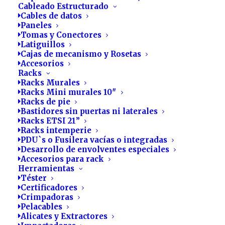
Cableado Estructurado
Cables de datos
Paneles
Tomas y Conectores
Latiguillos
Cajas de mecanismo y Rosetas
Accesorios
Racks
Racks Murales
Racks Mini murales 10″
Racks de pie
Bastidores sin puertas ni laterales
Racks ETSI 21”
Impactadoras
Racks intemperie
PDU`s o Fusilera vacías o integradas
Desarrollo de envolventes especiales
Accesorios para rack
Herramientas
Téster
Certificadores
Crimpadoras
Pelacables
Alicates y Extractores