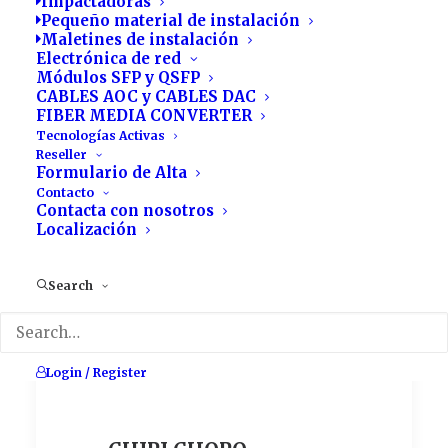
Impactadoras
Pequeño material de instalación
Impactadoras
Maletines de instalación
Electrónica de red
Fabricación de racks,
Módulos SFP y QSFP
bastidores y
CABLES AOC y CABLES DAC
componentes: taller
FIBER MEDIA CONVERTER
propio donde
Tecnologías Activas
Reseller
trabajamos la chapa
Formulario de Alta
de acero, aluminio y
Contacto
acero inoxidable
Contacta con nosotros
Localización
Search
Login / Register