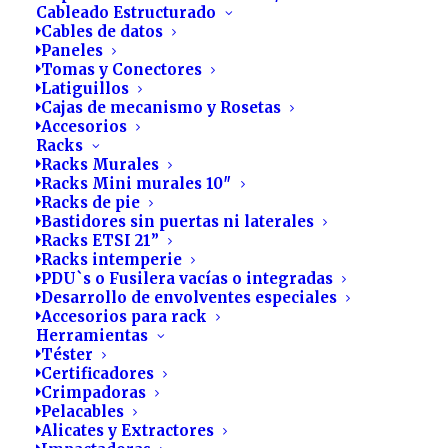
Cableado Estructurado
Cables de datos
Paneles
Tomas y Conectores
Latiguillos
Cajas de mecanismo y Rosetas
Accesorios
Racks
Racks Murales
Racks Mini murales 10″
Racks de pie
Bastidores sin puertas ni laterales
Racks ETSI 21”
Téster
Racks intemperie
PDU`s o Fusilera vacías o integradas
Desarrollo de envolventes especiales
Accesorios para rack
Herramientas
Téster
Actualizado
Certificadores
Crimpadoras
contenidos
Pelacables
Alicates y Extractores