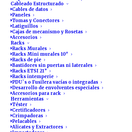
Cableado Estructurado
Cables de datos
Paneles
Tomas y Conectores
Latiguillos
Cajas de mecanismo y Rosetas
Accesorios
Racks
Bitdefender MSP
Racks Murales
Racks Mini murales 10″
Racks de pie
Ran
120.00
€
-
250.00
€
Bastidores sin puertas ni laterales
Racks ETSI 21”
de
Racks intemperie
PDU`s o Fusilera vacías o integradas
Desarrollo de envolventes especiales
prec
Sin adelanto de inversión
Accesorios para rack
Herramientas
des
Todo incluido. Puesta en marcha de consola,
Téster
formación técnica y comercial, soporte y bolsa de
Certificadores
120
Crimpadoras
horas. El servicio se prepara listo para actuar nada
Pelacables
más solicitarlo.
has
Alicates y Extractores