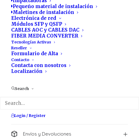
Impactadoras
250
Pequeño material de instalación
Maletines de instalación
Licencias
Electrónica de red
Módulos SFP y QSFP
CABLES AOC y CABLES DAC
MSP
MSP +
FIBER MEDIA CONVERTER
Tecnologías Activas
Bitdefender
Reseller
MSP
Formulario de Alta
cantidad
Contacto
Contacta con nosotros
Añadir al carrito
Localización
Search
Descripción
Valoraciones
Login / Register
Envíos y Devoluciones