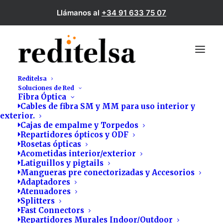
Llámanos al
+34 91 633 75 07
Reditelsa
Soluciones de Red
Fibra Óptica
Home
Bitdefender MSP
Cables de fibra SM y MM para uso interior y
exterior.
Cajas de empalme y Torpedos
Repartidores ópticos y ODF
Rosetas ópticas
Acometidas interior/exterior
Latiguillos y pigtails
Mangueras pre conectorizadas y Accesorios
Adaptadores
Atenuadores
Splitters
Fast Connectors
Repartidores Murales Indoor/Outdoor