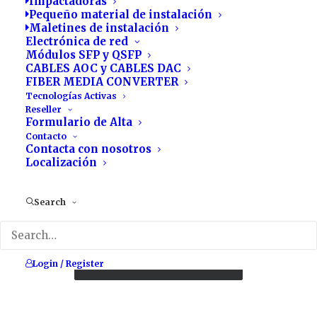
Impactadoras
Pequeño material de instalación
Maletines de instalación
Electrónica de red
Módulos SFP y QSFP
CABLES AOC y CABLES DAC
FIBER MEDIA CONVERTER
Tecnologías Activas
Reseller
Formulario de Alta
Contacto
Contacta con nosotros
Localización
Search
Este
producto
R
Bitdefender MSP
120.00
€
-
250.00
€
SELECCIONAR OPCIONES
a
tiene
n
Este
múltiples
g
Login / Register
SELECCIONAR OPCIONES
producto
variantes.
o
tiene
Las
d
múltiples
opciones
e
variantes.
p
se