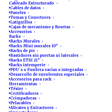
Productos Reditelsa
Cableado Estructurado
Cables de datos
Paneles
Tomas y Conectores
Latiguillos
Distribuidor de soluciones y
Cajas de mecanismo y Rosetas
accesorios para redes de
Accesorios
Racks
telecomunicaciones.
Racks Murales
Racks Mini murales 10″
Racks de pie
Bastidores sin puertas ni laterales
Racks ETSI 21”
Racks intemperie
PDU`s o Fusilera vacías o integradas
Desarrollo de envolventes especiales
Accesorios para rack
Ver filtros
Herramientas
Téster
Certificadores
Crimpadoras
Pelacables
Alicates y Extractores