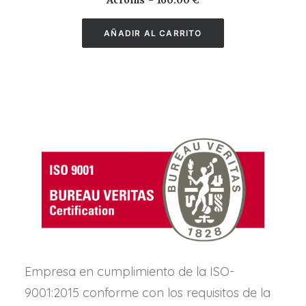
Acronis
160.00
€
1
AÑADIR AL CARRITO
2
0
AÑADIR AL CARRITO
.
0
0
€
Empresa en cumplimiento de la ISO-
9001:2015 conforme con los requisitos de la